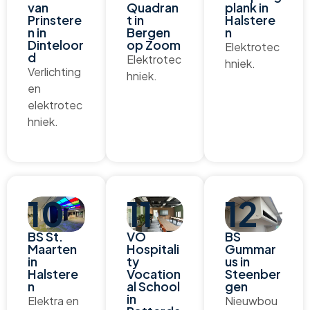
van
Quadran
plank in
Prinstere
t in
Halstere
n in
Bergen
n
Dinteloor
op Zoom
Elektrotec
d
Elektrotec
hniek.
Verlichting
hniek.
en
elektrotec
hniek.
10
11
12
BS St.
VO
BS
Maarten
Hospitali
Gummar
in
ty
us in
Halstere
Vocation
Steenber
n
al School
gen
in
Elektra en
Nieuwbou