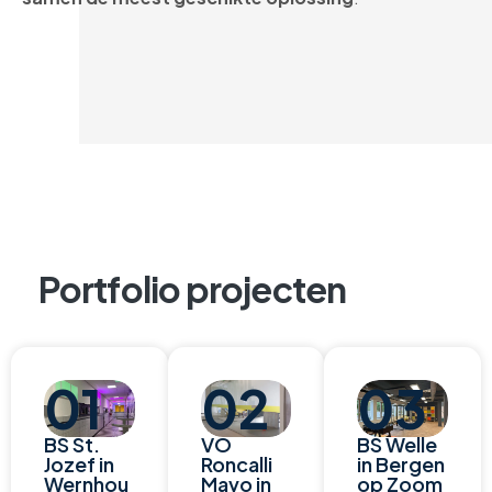
Portfolio projecten
01
02
03
BS St.
VO
BS Welle
Jozef in
Roncalli
in Bergen
Wernhou
Mavo in
op Zoom