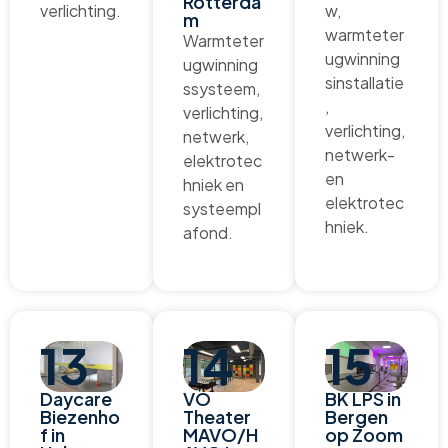
Rotterda
verlichting.
w,
m
warmteter
Warmteter
ugwinning
ugwinning
sinstallatie
ssysteem,
,
verlichting,
verlichting,
netwerk,
netwerk-
elektrotec
en
hniek en
elektrotec
systeempl
hniek.
afond.
13
14
15
Daycare
VO
BK LPS in
Biezenho
Theater
Bergen
f in
MAVO/H
op Zoom