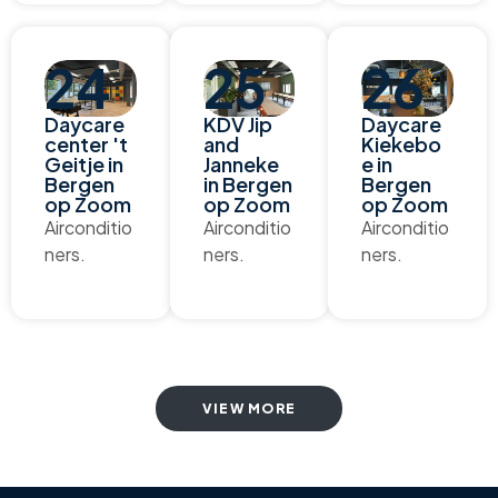
24
25
26
Daycare
KDV Jip
Daycare
center 't
and
Kiekebo
Geitje in
Janneke
e in
Bergen
in Bergen
Bergen
op Zoom
op Zoom
op Zoom
Airconditio
Airconditio
Airconditio
ners.
ners.
ners.
VIEW MORE