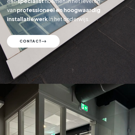
een
specialist
noemen in het leveren
van
professioneel en hoogwaardig
installatiewerk
in het onderwijs.
CONTACT