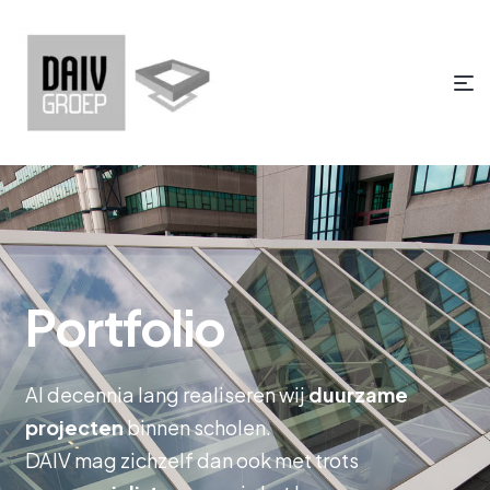
Portfolio
Al decennia lang realiseren wij
duurzame
projecten
binnen scholen.
DAIV mag zichzelf dan ook met trots