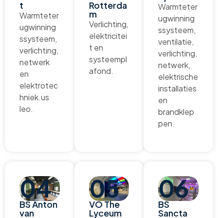
t
Rotterda
Warmteter
m
Warmteter
ugwinning
Verlichting,
ugwinning
ssysteem,
elektricitei
ssysteem,
ventilatie,
t en
verlichting,
verlichting,
systeempl
netwerk
netwerk,
afond.
en
elektrische
elektrotec
installaties
hniek.us
en
leo.
brandklep
pen.
04
05
06
BS Anton
VO The
BS
van
Lyceum
Sancta