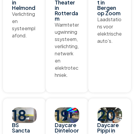
in
Theater
t in
Helmond
in
Bergen
Rotterda
op Zoom
Verlichting
m
Laadstatio
en
Warmteter
ns voor
systeempl
ugwinning
elektrische
afond.
ssysteem,
auto’s.
verlichting,
netwerk
en
elektrotec
hniek.
18
19
20
BS
Daycare
Daycare
Sancta
Dinteloor
Pippi in