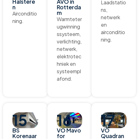
Halstere
AVO in
Laadstatio
n
Rotterda
ns,
m
Airconditio
netwerk
Warmteter
ning.
en
ugwinning
airconditio
ssysteem,
ning.
verlichting,
netwerk,
elektrotec
hniek en
systeempl
afond.
15
16
17
BS
VO Mavo
VO
Korenaar
for
Quadran