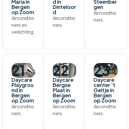
Maria in
d in
Steenber
Bergen
Dinteloor
gen
op Zoom
d
Airconditio
Airconditio
Airconditio
ners.
ners en
ners.
verlichting.
21
22
23
Daycare
Daycare
Daycare
Playgrou
Bergse
center 't
nd in
Plaat in
Geitje in
Bergen
Bergen
Bergen
op Zoom
op Zoom
op Zoom
Airconditio
Airconditio
Airconditio
ners.
ners.
ners.